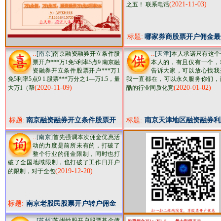
(2021-11-03)
之五！ 联系电话
标题:
哪家券商股票开户佣金最
佣金万一，融资利率5.5
..
..
[南京]
南京融资融券开立条件股
[天津]
本人承诺只有这个
更优
票开户***万1免5利率5点9 南京融
本人的，有且仅有一个，
资融券开立条件股票开户***万1
告诉大家，可以放心找我
免5利率5点9 1.股票***万分之1—万1.5，量
我一直都在，可以永久服务你们，
(2020-11-09)
(2020-01-02)
大万1（帮
酷的行业同质化竞
标题:
南京融资融券开立条件股票开
标题:
南京天津地区融资融券利
户***万1免5利率5点9
般多少,一千万以上万一
..
[南京]
首先强调本次佣金优惠活
动的力度是前所未有的，打破了
整个行业的佣金限制，同时也打
破了全国地域限制，也打破了工作日开户
(2019-12-20)
的限制，对于全包
标题:
南京老股民股票开户转户佣金
低至万一了！包含规费
..
[苏州]
苏州炒股开户股票基金债