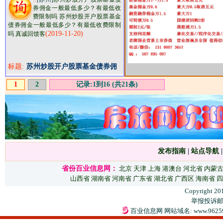
券佣金一般最低多少？有最低收
费限制吗 苏州炒股开户股票基金
债券佣金一般最低多少？有最低收费限制
(2019-11-20)
吗 真诚回馈客
标题:
苏州炒股开户股票基金债券佣
金一般最低多少？有最低收费
1
2
记录:1到16 (共21条)
限制吗
发布指南
|
站点导航
省份百业信息网：
北京
天津
上海
港澳台
河北省
内蒙
山西省
湖南省
河南省
广东省
湖北省
广西区
海南省
四
Copyright 20
举报投诉邮箱：
百业信息网 网站域名: www.9625