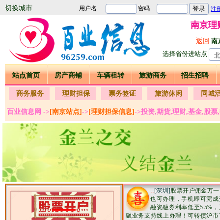
切换城市
南京理
返回
南
选择省份进站点
站点首页
房产商铺
车辆租转
旅游商务
招生招聘
商务服务
理财担保
票务签证
旅游休闲
同城
百业信息网 ->
[南京站点]
->
[理财担保信息]
->投资,期货,理财,基金,股票
..
[深圳]
股票开户佣金万一
也可办理，手机即可完成
融资融券利率低至5.5%
融业务支持线上办理！可转债沪市