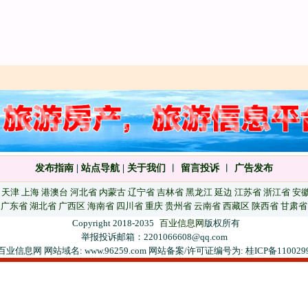
发布指南
|
站点导航
|
关于我们
︱
留言投诉
︱
广告发布
天津
上海
港澳台
河北省
内蒙古
辽宁省
吉林省
黑龙江
延边
江苏省
浙江省
安
广东省
湖北省
广西区
海南省
四川省
重庆
贵州省
云南省
西藏区
陕西省
甘肃省
Copyright 2018-2035
百业信息网
版权所有
举报投诉邮箱：2201066608@qq.com
百业信息网 网站域名: www.96259.com 网站备案/许可证编号为: 桂ICP备110029