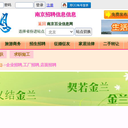
南京招聘信息信息
免费发布
返回
南京百业信息网
选择省份进站点
旅游商务
招生招聘
征婚征友
家居法律
二手转让
职
求职短工
]
->企业招聘,工厂招聘,店面招聘