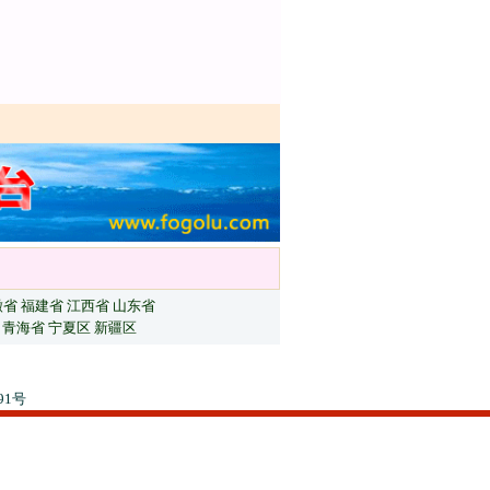
徽省
福建省
江西省
山东省
青海省
宁夏区
新疆区
91号