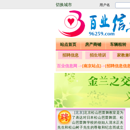
切换城市
站点首页
房产商铺
车辆租转
招聘信息
招生培训
家教兼
百业信息网 ->
[南京站点]
->
[招聘信息信息
..
[北京]
北京松山芭蕾舞教室是为
了表达对日本松山芭蕾舞团、松
山芭蕾舞学校的创始人清水正夫
先生和松山树子先生的尊敬和纪念而成立