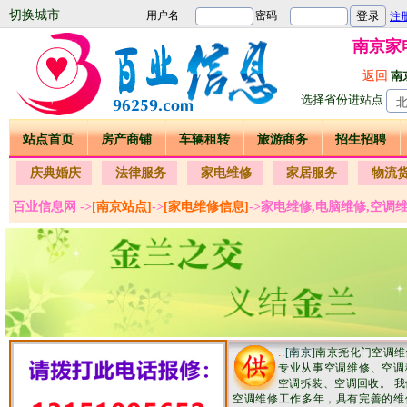
切换城市
南京家
返回
南
选择省份进站点
站点首页
房产商铺
车辆租转
旅游商务
招生招聘
庆典婚庆
法律服务
家电维修
家居服务
物流
百业信息网 ->
[南京站点]
->
[家电维修信息]
->家电维修,电脑维修,空调
..
[南京]
南京尧化门空调维
专业从事空调维修、空调
空调拆装、空调回收。 我
空调维修工作多年，具有完善的维