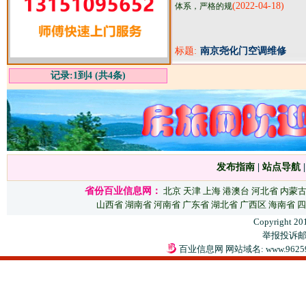
(2022-04-18)
体系，严格的规
标题:
南京尧化门空调维修
记录:1到4 (共4条)
发布指南
|
站点导航
省份百业信息网：
北京
天津
上海
港澳台
河北省
内蒙
山西省
湖南省
河南省
广东省
湖北省
广西区
海南省
四
Copyright 20
举报投诉邮箱：
百业信息网 网站域名: www.9625