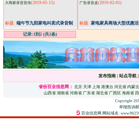
(2019-05-15)
(2019-02-01)
大商家录音宣传
广告录音皮
标题:
端午节九阳家电叫卖式录音制
标题:
家电家具商场大型优惠活
作
告音频口播录音文稿
记录:1到2 (共2条)
发布指南
|
站点导航
省份百业信息网：
北京
天津
上海
港澳台
河北省
内蒙
山西省
湖南省
河南省
广东省
湖北省
广西区
海南省
四
Copyright 20
举报投诉邮箱：
百业信息网 网站域名: www.9625