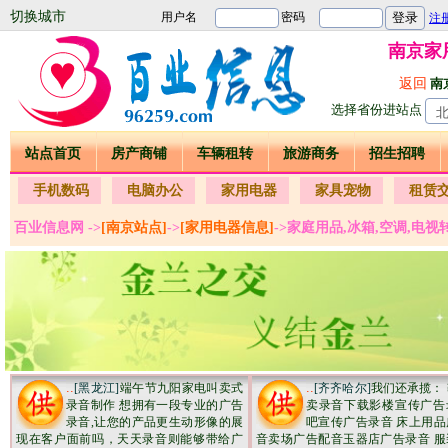
切换城市
南京家
返回
南
选择省份进站点
站点首页
房产商铺
车辆租转
旅游商务
招生招聘
手机数码
电脑办公
家用电器
家具宠物
租赁
百业信息网 ->
[南京站点]
->
[家用电器信息]
->家庭用品,冰箱,空调,电视
..
..
[黑龙江]
端午节九阳家电叫卖式
[齐齐哈尔]
我们还承揽：
录音制作 想拥有一段专业的广告
卖录音下载影楼宣传广告
录音,让您的产品更生动形像的展
吧宣传广告录音 床上用品
现在客户面前吗，天天录音则能够带给广
音卖场广告配音玉器店广告录音 服