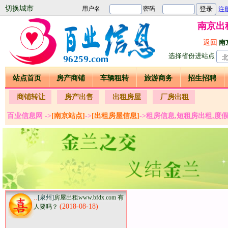
切换城市
南京出
返回
南
选择省份进站点
站点首页
房产商铺
车辆租转
旅游商务
招生招聘
商铺转让
房产出售
出租房屋
厂房出租
百业信息网 ->
[南京站点]
->
[出租房屋信息]
->租房信息,短租房出租,度
..
[泉州]
房屋出租www.bfdx.com 有
(2018-08-18)
人要吗？