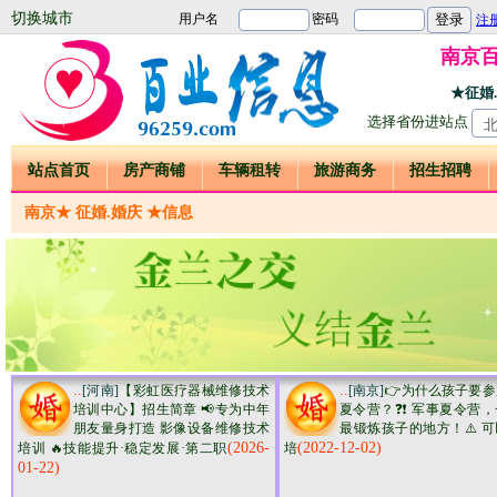
切换城市
南京
★征婚
选择省份进站点
站点首页
房产商铺
车辆租转
旅游商务
招生招聘
南京★ 征婚.婚庆 ★信息
..
..
[河南]
【彩虹医疗器械维修技术
[南京]
👉为什么孩子要
培训中心】招生简章 📢专为中年
夏令营？❓❗️ 军事夏令营
朋友量身打造 影像设备维修技术
最锻炼孩子的地方！⚠️ 
(2026-
(2022-12-02)
培训 🔥技能提升·稳定发展·第二职
培
01-22)