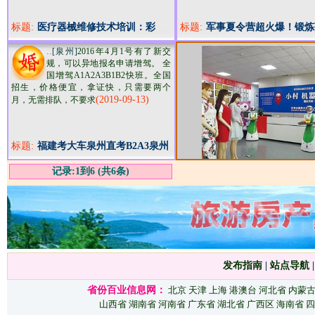
标题:
医疗器械维修技术培训：彩
标题:
军事夏令营超火爆！锻炼
超、内窥镜、CT、DR影像类
的好地方
..
[泉州]
2016年4月1号有了新交
设备维修技术
规，可以异地报名申请增驾。 全
国增驾A1A2A3B1B2快班。全国
招生，价格便宜，拿证快，只需要两个
(2019-09-13)
月，无需排队，不要求
标题:
福建考大车泉州直考B2A3泉州
增驾A2挂车
记录:1到6 (共6条)
发布指南
|
站点导航
省份百业信息网：
北京
天津
上海
港澳台
河北省
内蒙
山西省
湖南省
河南省
广东省
湖北省
广西区
海南省
四