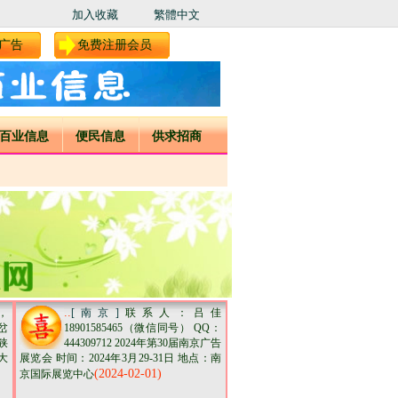
加入收藏
繁體中文
广告
免费注册会员
百业信息
便民信息
供求招商
..
，
[南京]
联系人：吕佳
岔
18901585465（微信同号） QQ：
狭
444309712 2024年第30届南京广告
大
展览会 时间：2024年3月29-31日 地点：南
(2024-02-01)
京国际展览中心