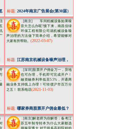
笔
标题:
2024年南京广告展会(第30届）
..
信
[南京]
车间机械设备如果噪
五
音大怎么办呢?接下来，南昌佳绿
讯
环保工程有限公司就机械设备噪
广
声治理的方法做下简单介绍，希望能够对
(2022-03-07)
大家有所帮助。
朋
标题:
江苏南京机械设备噪声治理，
车间设备降噪处理
..
开
[深圳]
股票开户佣金万一，异地
万
也可办理，手机即可完成开户！
，
融资融券利率低至5.5%，开通两
量
融业务支持线上办理！可转债沪市百万分
(2021-11-03)
之五！ 联系电话
标题:
哪家券商股票开户佣金最低？
佣金万一，融资利率5.5，量大
..
）
[南京]
解老师为你解答：备考江
更优
时
苏五年制专转本为什么大家都选
京
择瀚宣博大 对于很多高职院校的