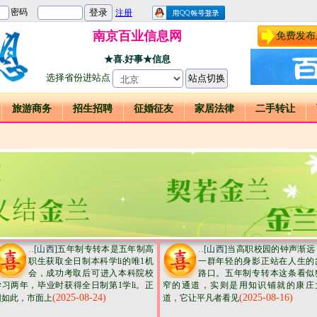
南京百业信息网
免费发布
★喜.好事★信息
选择省份进站点
旅游商务
招生招聘
征婚征友
家居法律
二手转让
..
..
[山西]
五年制专转本是五年制高
[山西]
当高职校园的钟声渐远
职生获取全日制本科学li的唯1机
一群年轻的身影正站在人生的
会，成功考取后可进入本科院校
路口。五年制专转本这条看似
学习两年，毕业时获得全日制第1学li。正
窄的通道，实则是用知识铺就的康庄
(2025-08-24)
(2025-08-16)
因如此，市面上
道，它让平凡者看见