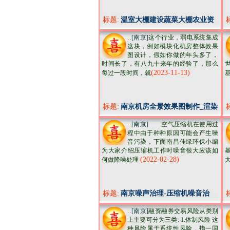
标题:
温室大棚建设蔬菜大棚农业资
材
..
[南京]
这个行业，弱电系统集成
这块，例如模块化机房整体效果
图设计，假如你做的年头多了，
时间长了，有八九十来年的经验了，那么
(2023-11-13)
每过一段时间，就
标题:
南京机房全景效果图制作_渲染
质量值得信赖
..
[南京]
空气压缩机在使用过
程中由于种种原因可能会产生噪
音污染，下面南昌佳绿环保小编
为大家介绍压缩机工作时噪音很大应该如
基
(2022-02-28)
何做降噪处理
标题:
南京噪声治理-压缩机噪音治
理-佳绿环保公司
..
[南京]
融资融券交易风险从类别
上主要可分为三类: 1.体制风险 这
种风险属于系统性风险，指一国