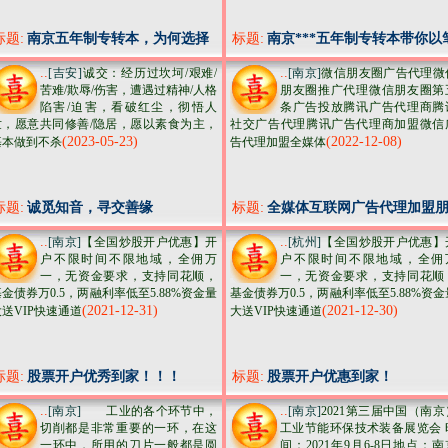
标题:
南京五年制专转本，为何选择
标题:
南京***五年制专转本带你以
***培训机构
为桨，渡向理想彼岸
..
..
[吉安]
诚交：经历过坎坷/艰难/
[南京]
微信朋友圈广告代理微
苦难/欺辱/伤害，遭遇过精神/人格
朋友圈推广代理微信朋友圈第
陷害/迫害，看破红尘，彻悟人
条广告投放腾讯广告代理商腾
世，愿意共同修善/隐居，愿以素食为主，
社交广告代理腾讯广告代理商加盟微信
(2023-05-23)
(2022-12-08)
基本做到不杀
告代理加盟全媒体
标题:
诚觅知音，寻交善缘
标题:
全媒体互联网广告代理加盟
友圈广告加盟代理全网渠道
..
..
[南京]
【全国炒股开户优惠】开
[杭州]
【全国炒股开户优惠】
户不限时间不限地域，全佣万
户不限时间不限地域，全佣
一，无资金要求，支持同花顺，
一，无资金要求，支持同花顺
金债券万0.5，两融利率低至5.88%资金量
基金债券万0.5，两融利率低至5.88%资金
(2021-12-31)
(2021-12-30)
大送VIP快速通道
大送VIP快速通道
标题:
股票开户优秀到家！！！
标题:
股票开户优惠到家！
..
..
[南京]
工业的各个环节中，
[南京]
2021第三届中国（南京
切削都是非常重要的一环，在这
工业节能环保技术装备展览会 
一环中，所用的刀片一般都是圆
间：2021年9月6-8日地点：南