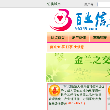
切换城市
站点首页
房产商铺
车辆租转
南京★ 喜.好事 ★信息
..
[河北]
温室大棚凭借可控环境优
势，成为高效农业的重要载体，
提升其经济效益需从品种选择、
管理优化、产业链延伸三方面系统发力。
(2025-10-31)
品种选择是收