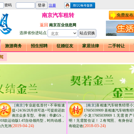
南京汽车租转
免费发布
返回
南京百业信息网
选择省份进站点
旅游商务
招生招聘
征婚征友
家居法律
二手转让
驾
..
..
[南京]
专业超低首付+不审核速
[南京]
喜相逢汽车销售经理小
提+24/36/28月供可选+可提前还款
17605039909 喜相逢汽车销售
南京众多车型。 举例：帝豪GS，
小龙17605039909 1.无需资
018款运动版1.4T自动领尚型，时尚动感，
明！无需暂住证！ 2.有驾照、有身份证
(2019-04-24)
(2018-03-24)
动力充沛
有稳定收