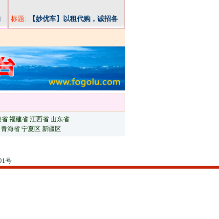
购
标题:
【妙优车】以租代购，诚招各
县市代理
徽省
福建省
江西省
山东省
青海省
宁夏区
新疆区
91号