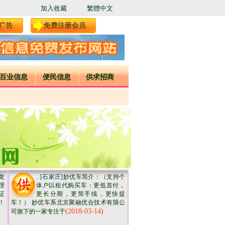
加入收藏
繁體中文
广告
免费注册会员
百业信息
便民信息
供求招商
..
龙
[石家庄]
妙优车简介：（支持个
经理
体户以租代购买车：更低首付，
产证
更长分期，更简手续，更快提
！
车！） 妙优车系北京聚融优合技术有限公
(2018-03-14)
司旗下的一家专注于