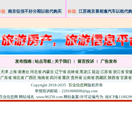
标题:
南京征信不好分期以租代购买
标题:
江苏南京喜相逢汽车以租代
国产车合资车家用代步车
发布指南
|
站点导航
|
关于我们
︱
留言投诉
︱
广告发布
天津
上海
港澳台
河北省
内蒙古
辽宁省
吉林省
黑龙江
延边
江苏省
浙江省
安
广东省
湖北省
广西区
海南省
四川省
重庆
贵州省
云南省
西藏区
陕西省
甘肃省
Copyright 2018-2035
百业信息网
版权所有
举报投诉邮箱：2201066608@qq.com
百业信息网 网站域名: www.96259.com 网站备案/许可证编号为: 桂ICP备110029